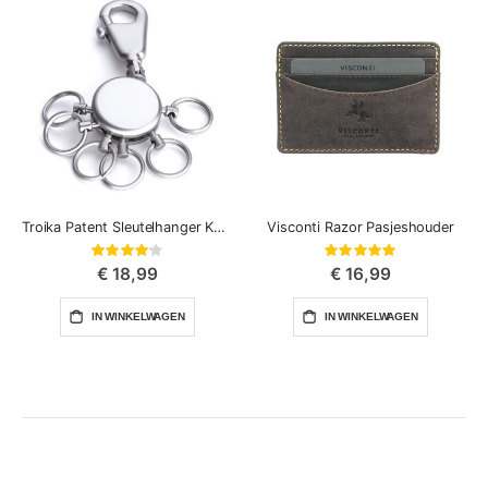
Troika Patent Sleutelhanger Karabijnhaak‎ Met 6 Snelkoppeling
Visconti Razor Pasjeshouder
Waardering:
Waardering:
82%
100%
€ 18,99
€ 16,99
IN WINKELWAGEN
IN WINKELWAGEN