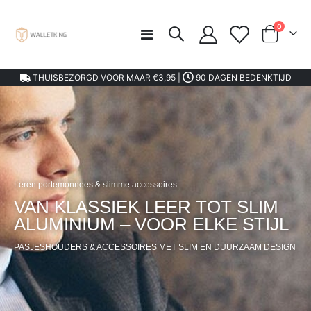
product
0
Toggle
kar
Nav
THUISBEZORGD VOOR MAAR €3,95 |
90 DAGEN BEDENKTIJD
Leren portemonnees & slimme accessoires
VAN KLASSIEK LEER TOT SLIM
ALUMINIUM – VOOR ELKE STIJL
PASJESHOUDERS & ACCESSOIRES MET SLIM EN DUURZAAM DESIGN