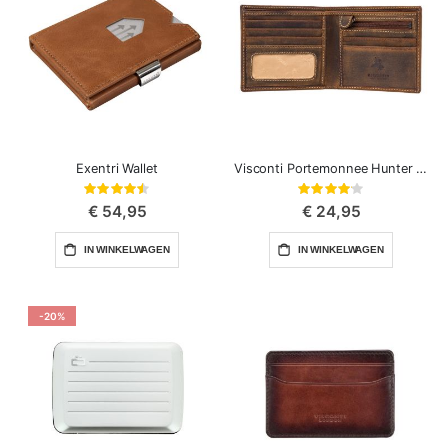
Exentri Wallet
Visconti Portemonnee Hunter Shield
Waardering:
Waardering:
89%
82%
€ 54,95
€ 24,95
IN WINKELWAGEN
IN WINKELWAGEN
-20%