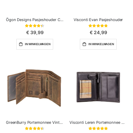
Ögon Designs Pasjeshouder Card Case
Visconti Evan Pasjeshouder
Waardering:
Waardering:
87%
96%
€ 39,99
€ 24,99
IN WINKELWAGEN
IN WINKELWAGEN
GreenBurry Portemonnee Vintage
Visconti Leren Portemonnee Milan RFID
Waardering:
Waardering:
88%
97%