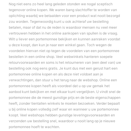
Nog niet eens zo heel lang geleden stonden we nogal sceptisch
tegenover online kopen. We waren bang slachtoffer te worden van
oplichting waarbij we betaalden voor een product wat nooit bezorgd
zou worden. Tegenwoordig kunt u ook achteraf uw bestelling
betalen, maar of dat nu de reden is waardoor mensen nu veel meer
vertrouwen hebben in het online aankopen van spullen is de vraag.
Wilt u liever een portemonnee bekijken en kunnen aanraken voordat
u deze koopt, dan kun je naar een winkel gaan. Toch wegen de
voordelen hiervan niet op tegen de voordelen van een portemonnee
bestellen in een online shop. Veel webwinkels hanteren soepele
retourvoorwaarden en soms is het retourneren van (een deel van) uw
bestelling ook nog eens gratis. Je kunt dus met een gerust hart een
portemonnee online kopen en als deze niet voldoet aan je
verwachtingen, dan stuur u het terug naar de webshop. Online een
portemonnee kopen heeft als voordeel dat u op uw gemak het
aanbod kunt bekijken en met elkaar kunt vergelijken. U vindt snel de
portemonnee die de meest gunstige prijs en de beste eigenschappen
heeft, zonder tientallen winkels te moeten bezoeken. Verder bepaalt
u bij online kopen volledig zelf waar en wanneer u uw portemonnee
koopt. Veel webshops hebben gunstige leveringsvoorwaarden en
verzenden uw bestelling snel, waardoor u nooit lang op je nieuwe
portemonnee hoeft te wachten.