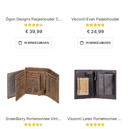
Ögon Designs Pasjeshouder Card Case
Visconti Evan Pasjeshouder
Waardering:
Waardering:
87%
96%
€ 39,99
€ 24,99
IN WINKELWAGEN
IN WINKELWAGEN
GreenBurry Portemonnee Vintage
Visconti Leren Portemonnee Milan RFID
Waardering:
Waardering:
88%
97%