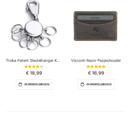
Troika Patent Sleutelhanger Karabijnhaak‎ Met 6 Snelkoppeling
Visconti Razor Pasjeshouder
Waardering:
Waardering:
82%
100%
€ 18,99
€ 16,99
IN WINKELWAGEN
IN WINKELWAGEN