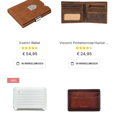
Exentri Wallet
Visconti Portemonnee Hunter Shield
Waardering:
Waardering:
89%
82%
€ 54,95
€ 24,95
IN WINKELWAGEN
IN WINKELWAGEN
-20%