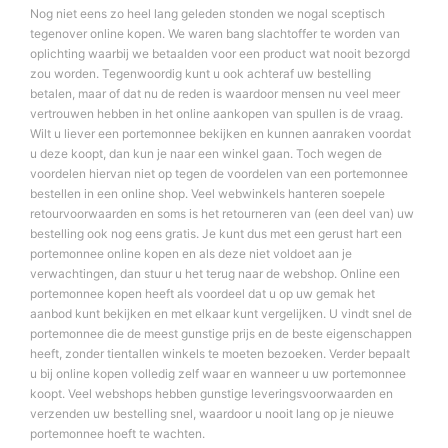
Nog niet eens zo heel lang geleden stonden we nogal sceptisch
tegenover online kopen. We waren bang slachtoffer te worden van
oplichting waarbij we betaalden voor een product wat nooit bezorgd
zou worden. Tegenwoordig kunt u ook achteraf uw bestelling
betalen, maar of dat nu de reden is waardoor mensen nu veel meer
vertrouwen hebben in het online aankopen van spullen is de vraag.
Wilt u liever een portemonnee bekijken en kunnen aanraken voordat
u deze koopt, dan kun je naar een winkel gaan. Toch wegen de
voordelen hiervan niet op tegen de voordelen van een portemonnee
bestellen in een online shop. Veel webwinkels hanteren soepele
retourvoorwaarden en soms is het retourneren van (een deel van) uw
bestelling ook nog eens gratis. Je kunt dus met een gerust hart een
portemonnee online kopen en als deze niet voldoet aan je
verwachtingen, dan stuur u het terug naar de webshop. Online een
portemonnee kopen heeft als voordeel dat u op uw gemak het
aanbod kunt bekijken en met elkaar kunt vergelijken. U vindt snel de
portemonnee die de meest gunstige prijs en de beste eigenschappen
heeft, zonder tientallen winkels te moeten bezoeken. Verder bepaalt
u bij online kopen volledig zelf waar en wanneer u uw portemonnee
koopt. Veel webshops hebben gunstige leveringsvoorwaarden en
verzenden uw bestelling snel, waardoor u nooit lang op je nieuwe
portemonnee hoeft te wachten.