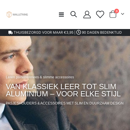
product
0
Toggle
kar
Nav
THUISBEZORGD VOOR MAAR €3,95 |
90 DAGEN BEDENKTIJD
Leren portemonnees & slimme accessoires
VAN KLASSIEK LEER TOT SLIM
ALUMINIUM – VOOR ELKE STIJL
PASJESHOUDERS & ACCESSOIRES MET SLIM EN DUURZAAM DESIGN