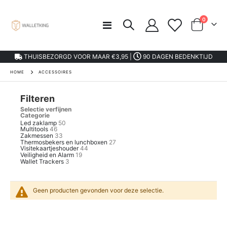
product
0
Toggle
kar
Nav
THUISBEZORGD VOOR MAAR €3,95 |
90 DAGEN BEDENKTIJD
HOME
ACCESSOIRES
Filteren
Selectie verfijnen
Categorie
Led zaklamp
50
Multitools
46
Zakmessen
33
Thermosbekers en lunchboxen
27
Visitekaartjeshouder
44
Veiligheid en Alarm
19
Wallet Trackers
3
Geen producten gevonden voor deze selectie.