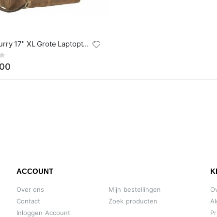
Greenburry 17" XL Grote Laptoptas Vintage leer
,00
ACCOUNT
K
Over ons
Mijn bestellingen
O
Contact
Zoek producten
A
Inloggen Account
Pr