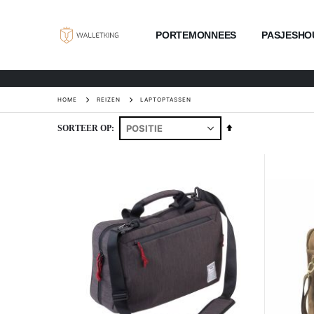
PORTEMONNEES
PASJESHO
HOME
REIZEN
LAPTOPTASSEN
Van
SORTEER OP
hoog
naar
laag
sorteren