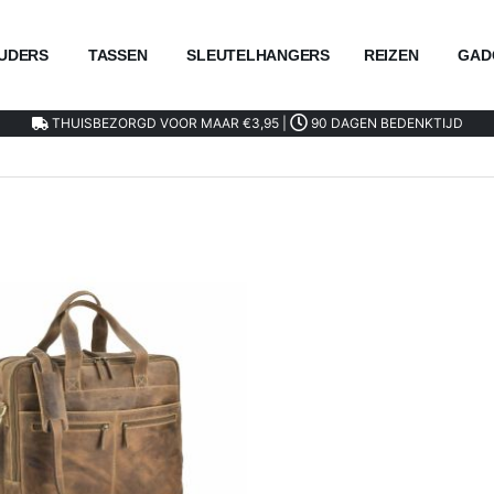
UDERS
TASSEN
SLEUTELHANGERS
REIZEN
GAD
THUISBEZORGD VOOR MAAR €3,95 |
90 DAGEN BEDENKTIJD