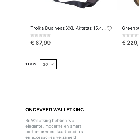
Troika Business XXL Aktetas 15.4" Laptoptas
Rating:
Rating:
0%
0%
€ 67,99
€ 229
TOON
ONGEVEER WALLETKING
Bij Walletking hebben we
elegante, moderne en smart
portemonnees, kaarthouders
en accessoires verzameld.