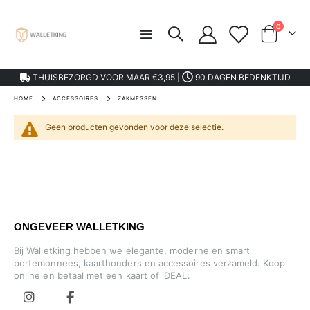
product
0
Toggle
kar
Nav
THUISBEZORGD VOOR MAAR €3,95 |
90 DAGEN BEDENKTIJD
HOME
ACCESSOIRES
ZAKMESSEN
Geen producten gevonden voor deze selectie.
ONGEVEER WALLETKING
Bij Walletking hebben we elegante, moderne en smart
portemonnees, kaarthouders en accessoires verzameld. Koop
online en betaal met een kaart of iDEAL.