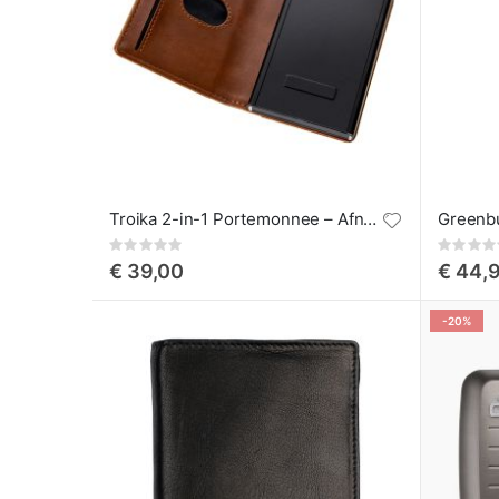
Troika 2-in-1 Portemonnee – Afneembare MagSafe Kaarthouder
Rating:
Rating:
0%
0%
€ 39,00
€ 44,
-20%