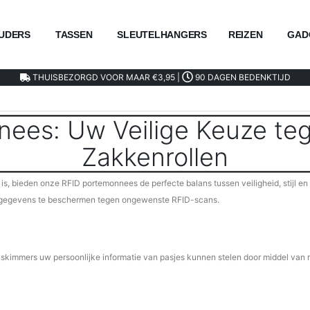
UDERS
TASSEN
SLEUTELHANGERS
REIZEN
GAD
THUISBEZORGD VOOR MAAR €3,95 |
90 DAGEN BEDENKTIJD
ees: Uw Veilige Keuze teg
Zakkenrollen
, bieden onze RFID portemonnees de perfecte balans tussen veiligheid, stijl en fun
e gegevens te beschermen tegen ongewenste RFID-scans.
skimmers uw persoonlijke informatie van pasjes kunnen stelen door middel van 