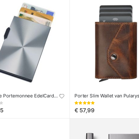
MagSafe Portemonnee EdelCard van Troika
Porter Slim Wallet van Pulary
Waardering:
100%
95
€ 57,99