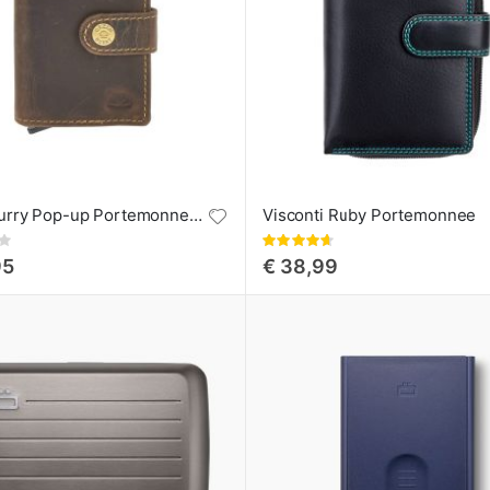
Greenburry Pop-up Portemonnee Vintage
Visconti Ruby Portemonnee
Waardering:
93%
95
€ 38,99