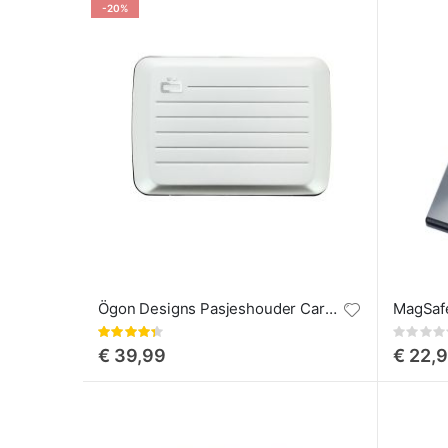
-20%
Ögon Designs Pasjeshouder Card Case
Waardering:
Rating:
87%
0%
€ 39,99
€ 22,