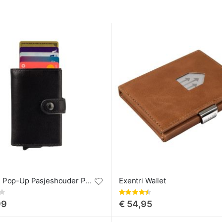
Visconti Pop-Up Pasjeshouder Portemonnee Enzo
Exentri Wallet
Waardering:
89%
99
€ 54,95