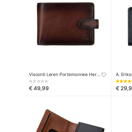
Visconti Leren Portemonnee Heren Henry
Rating:
Waarderin
0%
93%
€ 49,99
€ 29,