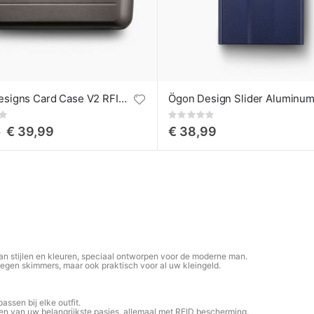
Ögon Designs Card Case V2 RFID Aluminium Titanium
Rating:
0%
€ 39,99
€ 38,99
0
an stijlen en kleuren, speciaal ontworpen voor de moderne man.
tegen skimmers, maar ook praktisch voor al uw kleingeld.
 passen bij elke outfit.
gen van uw belangrijkste pasjes, allemaal met RFID bescherming.