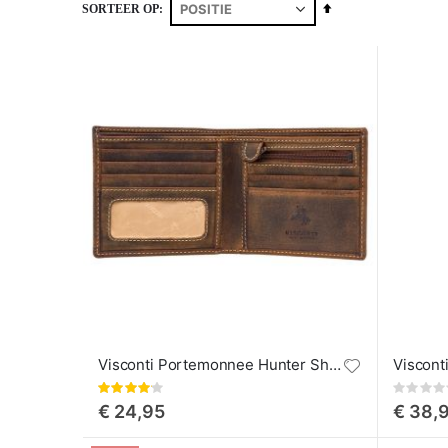
Van
SORTEER OP
hoog
naar
laag
sorteren
Visconti Portemonnee Hunter Shield
Waardering:
Rating:
82%
0%
€ 24,95
€ 38,