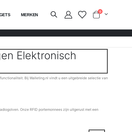
producten
0
GETS
MERKEN
kar
en Elektronisch
ctionaliteit. Bij Walleting.nl vindt u een uitgebreide selectie van
radiogolven. Onze RFID portemonnees zijn uitgerust met een