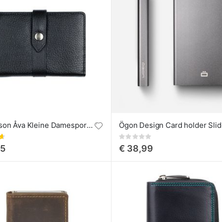
A. Eriksson Åva Kleine Damesportemonnee
Ögon Design Card holder Slid
g:
Rating:
0%
95
€ 38,99