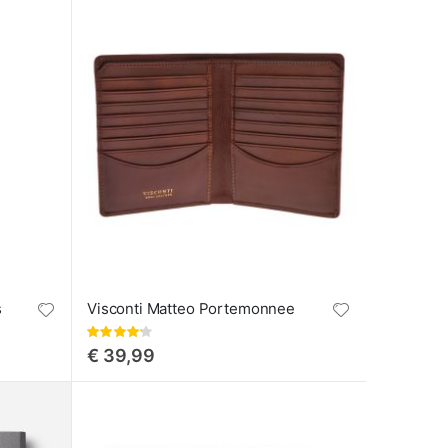
s
Visconti Matteo Portemonnee
Waardering:
84%
€ 39,99