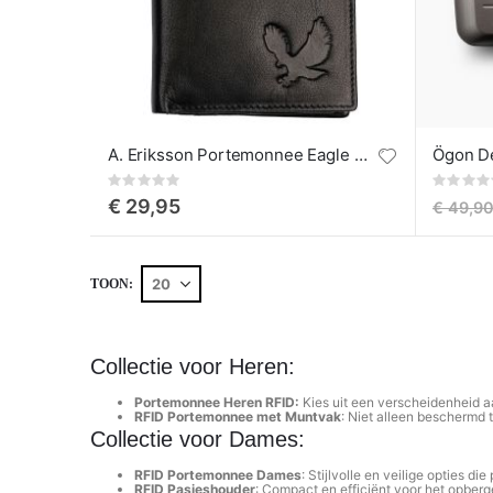
A. Eriksson Portemonnee Eagle Aro
Rating:
Rating:
0%
0%
€ 29,95
€ 49,9
TOON
Collectie voor Heren:
Portemonnee Heren RFID:
Kies uit een verscheidenheid a
RFID Portemonnee met Muntvak
: Niet alleen beschermd 
Collectie voor Dames:
RFID Portemonnee Dames
: Stijlvolle en veilige opties die
RFID Pasjeshouder
: Compact en efficiënt voor het opber