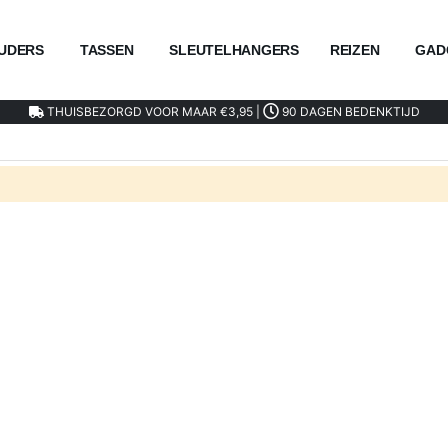
UDERS
TASSEN
SLEUTELHANGERS
REIZEN
GAD
THUISBEZORGD VOOR MAAR €3,95 |
90 DAGEN BEDENKTIJD