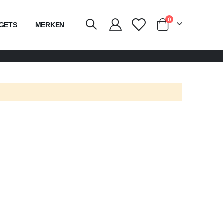
producten
0
GETS
MERKEN
kar