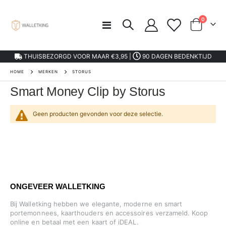
product
0
Toggle
kar
Nav
THUISBEZORGD VOOR MAAR €3,95 |
90 DAGEN BEDENKTIJD
HOME
MERKEN
STORUS
Smart Money Clip by Storus
Geen producten gevonden voor deze selectie.
ONGEVEER WALLETKING
Bij Walletking hebben we elegante, moderne en smart
portemonnees, kaarthouders en accessoires verzameld. Koop
online en betaal met een kaart of iDEAL.