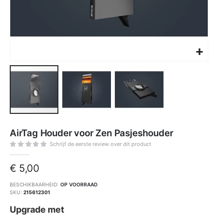
Ga
naar
AirTag Houder voor Zen Pasjeshouder
het
begin
van
Schrijf de eerste review over dit product
de
afbeeldingen-
gallerij
€ 5,00
BESCHIKBAARHEID:
OP VOORRAAD
SKU
215612301
Upgrade met