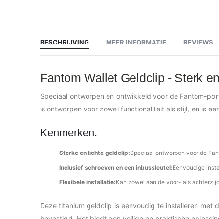
Ga
naar
het
begin
BESCHRIJVING
MEER INFORMATIE
REVIEWS
van
de
afbeeldingen-
gallerij
Fantom Wallet Geldclip - Sterk e
Speciaal ontworpen en ontwikkeld voor de Fantom-portem
is ontworpen voor zowel functionaliteit als stijl, en is e
Kenmerken:
Sterke en lichte geldclip:
Speciaal ontworpen voor de Fan
Inclusief schroeven en een inbussleutel:
Eenvoudige instal
Flexibele installatie:
Kan zowel aan de voor- als achterzi
Deze titanium geldclip is eenvoudig te installeren me
bevestigd. Het biedt een veilige en praktische oplossi