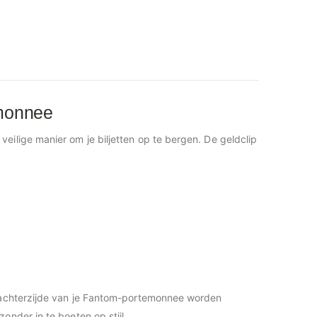
emonnee
ilige manier om je biljetten op te bergen. De geldclip
f achterzijde van je Fantom-portemonnee worden
nder in te boeten op stijl.