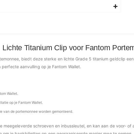
n Lichte Titanium Clip voor Fantom Port
onnee, biedt deze sterke en lichte Grade 5 titanium geldclip een ve
en perfecte aanvulling op je Fantom Wallet.
tom Wallet.
latie op je Fantom Wallet.
jde van de portemonnee worden gemonteerd.
t de meegeleverde schroeven en inbussleutel, en kan aan de voor- o
ng om je bankbiljetten op een georganiseerde manier mee te nemen, zo