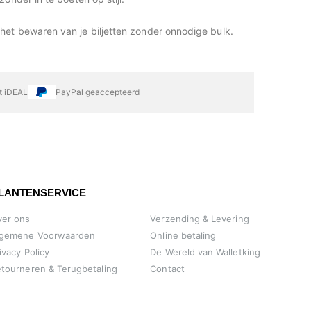
het bewaren van je biljetten zonder onnodige bulk.
et iDEAL
PayPal geaccepteerd
LANTENSERVICE
ver ons
Verzending & Levering
lgemene Voorwaarden
Online betaling
ivacy Policy
De Wereld van Walletking
tourneren & Terugbetaling
Contact