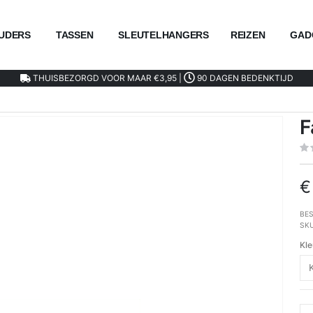
UDERS
TASSEN
SLEUTELHANGERS
REIZEN
GAD
THUISBEZORGD VOOR MAAR €3,95 |
90 DAGEN BEDENKTIJD
F
€
BES
SK
Kle