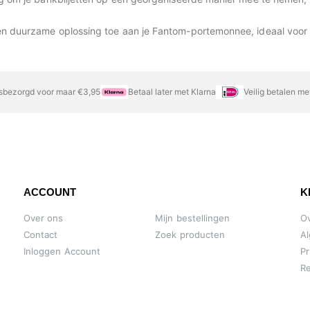
en duurzame oplossing toe aan je Fantom-portemonnee, ideaal voor 
sbezorgd voor maar €3,95
Betaal later met Klarna
Veilig betalen m
ACCOUNT
K
Over ons
Mijn bestellingen
O
Contact
Zoek producten
A
Inloggen Account
Pr
Re