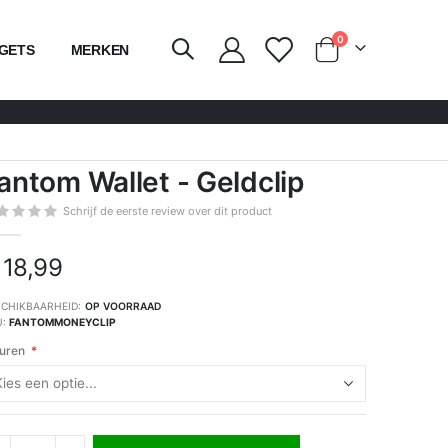
producten
0
GETS
MERKEN
kar
antom Wallet - Geldclip
Schrijf de eerste review over dit product
 18,99
CHIKBAARHEID:
OP VOORRAAD
U
FANTOMMONEYCLIP
uren