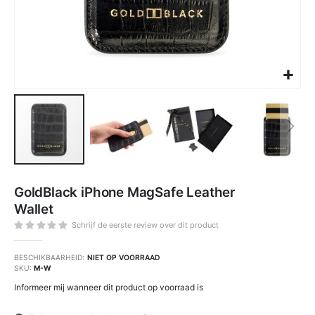
Ga
naar
GoldBlack iPhone MagSafe Leather
het
begin
Wallet
van
de
afbeeldingen-
Schrijf de eerste review over dit product
gallerij
BESCHIKBAARHEID:
NIET OP VOORRAAD
SKU
M-W
Informeer mij wanneer dit product op voorraad is