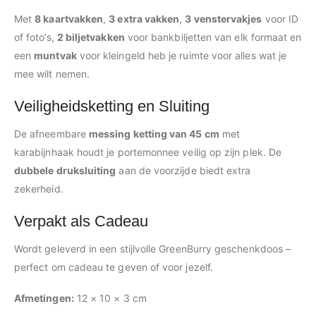
Met
8 kaartvakken
,
3 extra vakken
,
3 venstervakjes
voor ID
of foto’s,
2 biljetvakken
voor bankbiljetten van elk formaat en
een
muntvak
voor kleingeld heb je ruimte voor alles wat je
mee wilt nemen.
Veiligheidsketting en Sluiting
De afneembare
messing ketting van 45 cm
met
karabijnhaak houdt je portemonnee veilig op zijn plek. De
dubbele druksluiting
aan de voorzijde biedt extra
zekerheid.
Verpakt als Cadeau
Wordt geleverd in een stijlvolle GreenBurry geschenkdoos –
perfect om cadeau te geven of voor jezelf.
Afmetingen:
12 × 10 × 3 cm