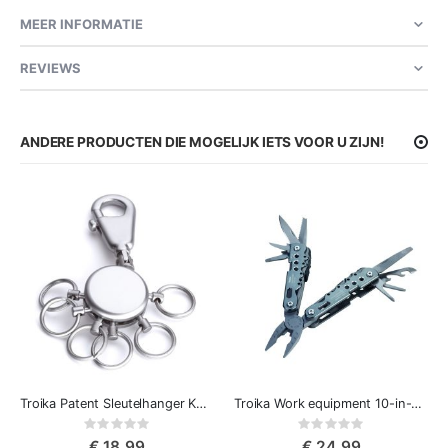
MEER INFORMATIE
REVIEWS
ANDERE PRODUCTEN DIE MOGELIJK IETS VOOR U ZIJN!
Troika Patent Sleutelhanger Karabijnhaak‎ Met 6 Snelkoppeling
Troika Work equipment 10-in-1 Multifunctioneel Zakgereedschap, RVS-Staal
Rating:
Rating:
0%
0%
€ 18,99
€ 24,99