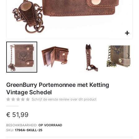
Ga
naar
GreenBurry Portemonnee met Ketting
het
begin
Vintage Schedel
van
de
afbeeldingen-
Schrijf de eerste review over dit product
gallerij
€ 51,99
BESCHIKBAARHEID:
OP VOORRAAD
SKU
1796A-SKULL-25