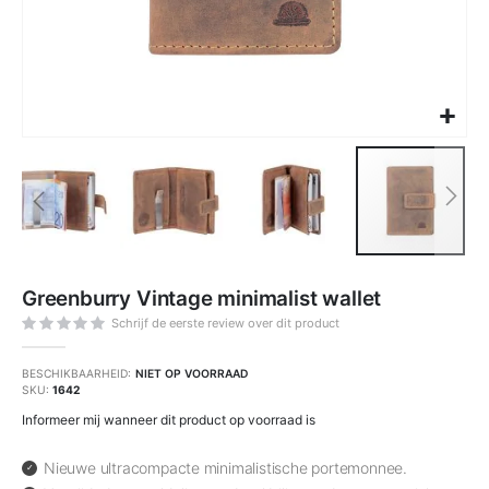
Ga
naar
Greenburry Vintage minimalist wallet
het
begin
van
Schrijf de eerste review over dit product
de
afbeeldingen-
gallerij
BESCHIKBAARHEID:
NIET OP VOORRAAD
SKU
1642
Informeer mij wanneer dit product op voorraad is
Nieuwe ultracompacte minimalistische portemonnee.