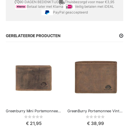
90 DAGEN BEDENKTIJD
Thuisbezorgd voor maar €3,95
Betaal later met Klarna
Veilig betalen met iDEAL
PayPal geaccepteerd
GERELATEERDE PRODUCTEN
Greenburry Mini Portemonnee Vintage
GreenBurry Portemonnee Vintage Classic
Rating:
Rating:
0%
0%
€ 21,95
€ 38,99