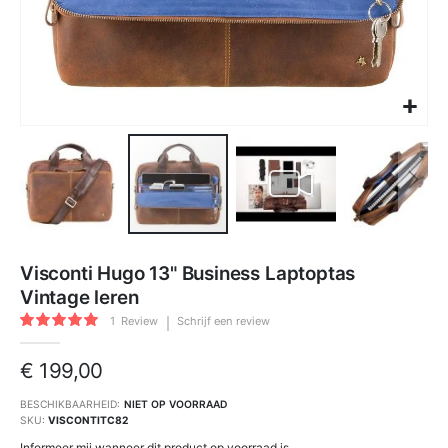
Ga
naar
Visconti Hugo 13" Business Laptoptas
het
begin
Vintage leren
van
de
Waardering:
afbeeldingen-
1
Review
Schrijf een review
100
100
gallerij
% of
€ 199,00
BESCHIKBAARHEID:
NIET OP VOORRAAD
SKU
VISCONTITC82
Informeer mij wanneer dit product op voorraad is