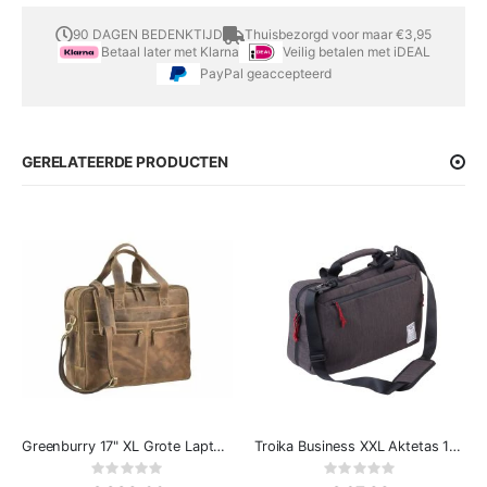
90 DAGEN BEDENKTIJD
Thuisbezorgd voor maar €3,95
Betaal later met Klarna
Veilig betalen met iDEAL
PayPal geaccepteerd
GERELATEERDE PRODUCTEN
Greenburry 17" XL Grote Laptoptas Vintage leer
Troika Business XXL Aktetas 15.4" Laptoptas
Rating:
Rating:
0%
0%