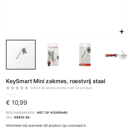
Ga
naar
KeySmart Mini zakmes, roestvrij staal
het
begin
van
Schrijf de eerste review over dit product
de
afbeeldingen-
gallerij
€ 10,99
BESCHIKBAARHEID:
NIET OP VOORRAAD
SKU
KS815-SS
Informeer mij wanneer dit product op voorraad is