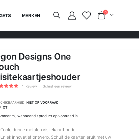
producten
0
GETS
MERKEN
kar
gon Designs One
ouch
isitekaartjeshouder
rdering:
1
Review
Schrijf een review
100
of
CHIKBAARHEID:
NIET OP VOORRAAD
U
OT
ormeer mij wanneer dit product op voorraad is
Coole dunne metalen visitekaarthouder.
Uniek innovatief ontwerp. Schuif de kaarten eruit met uw