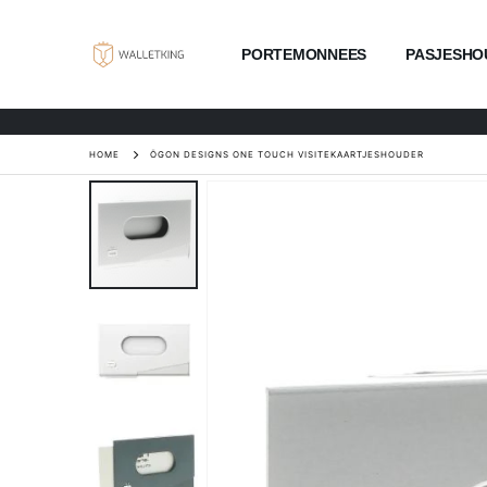
PORTEMONNEES
PASJESHO
HOME
ÖGON DESIGNS ONE TOUCH VISITEKAARTJESHOUDER
Ga
naar
het
einde
van
de
afbeeldingen-
gallerij