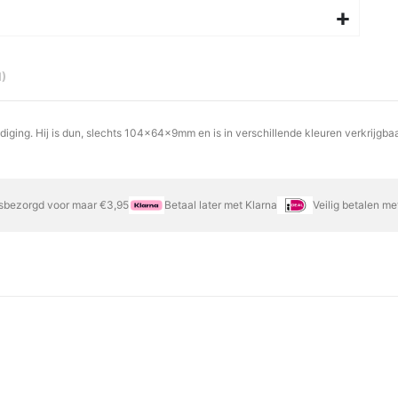
1
ing. Hij is dun, slechts 104x64x9mm en is in verschillende kleuren verkrijgbaa
sbezorgd voor maar €3,95
Betaal later met Klarna
Veilig betalen m