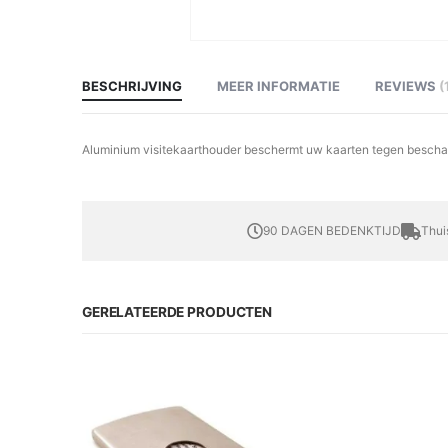
Ga
naar
het
begin
BESCHRIJVING
MEER INFORMATIE
REVIEWS
van
de
afbeeldingen-
gallerij
Aluminium visitekaarthouder beschermt uw kaarten tegen beschadig
90 DAGEN BEDENKTIJD
Thui
GERELATEERDE PRODUCTEN