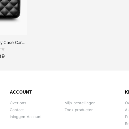
Ögon Designs Lady Case Card holder
ing:
99
ACCOUNT
K
Over ons
Mijn bestellingen
O
Contact
Zoek producten
A
Inloggen Account
Pr
Re