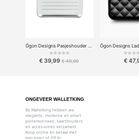
Ögon Designs Pasjeshouder Card Case
Rating:
Rat
0%
0%
€ 39,99
€ 47,
€ 49,90
ONGEVEER WALLETKING
Bij Walletking hebben we
elegante, moderne en smart
portemonnees, kaarthouders
en accessoires verzameld.
Koop online en betaal met
een kaart of iDEAL.