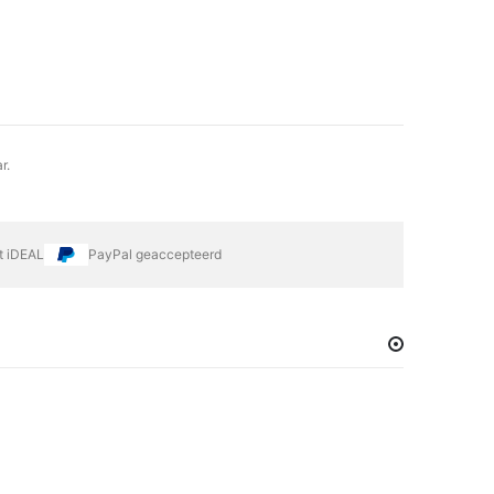
r.
et iDEAL
PayPal geaccepteerd