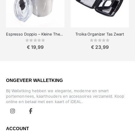
Espresso Doppio – Kleine Thermosbeker
Troika Organizer Tas Zwart
Rating:
Rating:
0%
0%
€ 19,99
€ 23,99
ONGEVEER WALLETKING
Bij Walletking hebben we elegante, moderne en smart
portemonnees, kaarthouders en accessoires verzameld. Koop
online en betaal met een kaart of iDEAL.
ACCOUNT