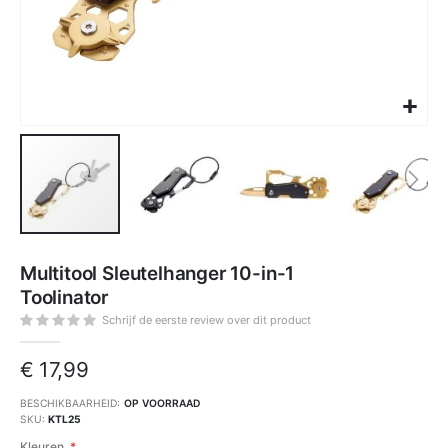
Ga
naar
Multitool Sleutelhanger 10-in-1
het
begin
Toolinator
van
de
afbeeldingen-
Schrijf de eerste review over dit product
gallerij
€ 17,99
BESCHIKBAARHEID:
OP VOORRAAD
SKU
KTL25
Kleuren