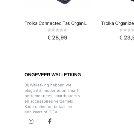
Troika Connected Tas Organiser voor muis, oplader, kabels, adapters
Troika Organize
Rating:
Rat
0%
0%
€ 28,99
€ 23,
ONGEVEER WALLETKING
Bij Walletking hebben we
elegante, moderne en smart
portemonnees, kaarthouders
en accessoires verzameld.
Koop online en betaal met
een kaart of iDEAL.