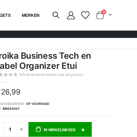
producten
0
GETS
MERKEN
kar
roika Business Tech en
abel Organizer Etui
Schrijf de eerste review over dit product
 26,99
CHIKBAARHEID:
OP VOORRAAD
U
BBG54/GY
IN WINKELWAGEN