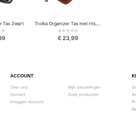
r Tas Zwart
Troika Organizer Tas met rits, Bruin
ing:
Rating:
0%
99
€ 23,99
ACCOUNT
K
Over ons
Mijn bestellingen
O
Contact
Zoek producten
A
Inloggen Account
Pr
Re