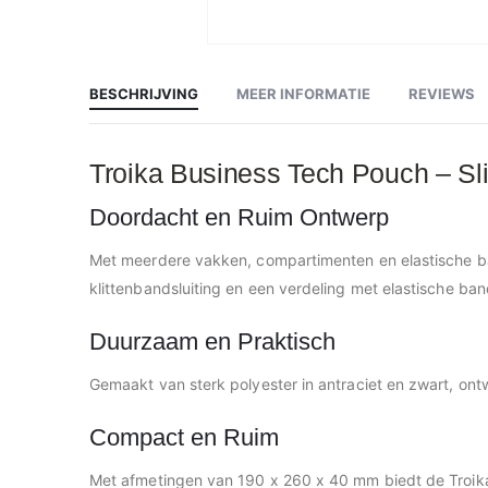
Ga
naar
het
begin
BESCHRIJVING
MEER INFORMATIE
REVIEWS
van
de
afbeeldingen-
gallerij
Troika Business Tech Pouch – Sl
Doordacht en Ruim Ontwerp
Met meerdere vakken, compartimenten en elastische ba
klittenbandsluiting en een verdeling met elastische band
Duurzaam en Praktisch
Gemaakt van sterk polyester in antraciet en zwart, ont
Compact en Ruim
Met afmetingen van 190 x 260 x 40 mm biedt de Troika