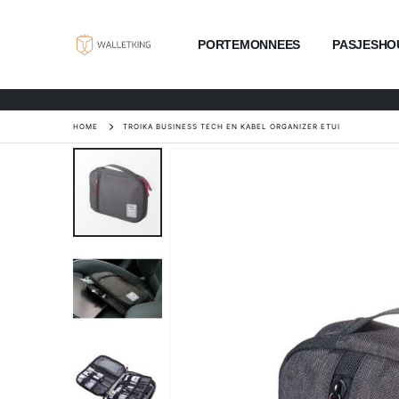
PORTEMONNEES
PASJESHO
HOME
TROIKA BUSINESS TECH EN KABEL ORGANIZER ETUI
Ga
naar
het
einde
van
de
afbeeldingen-
gallerij