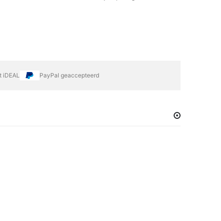
et iDEAL
PayPal geaccepteerd