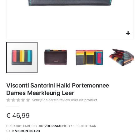
Ga
naar
Visconti Santorini Halki Portemonnee
het
begin
Dames Meerkleurig Leer
van
de
afbeeldingen-
Schrijf de eerste review over dit product
gallerij
€ 46,99
BESCHIKBAARHEID:
OP VOORRAAD
NOG
1
BESCHIKBAAR
SKU
VISCONTISTR3