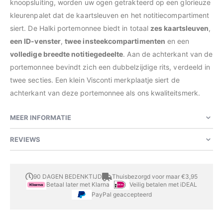
knoopsluiting, worden uw ogen getrakteerd op een glorieuze
kleurenpalet dat de kaartsleuven en het notitiecompartiment
siert. De Halki portemonnee biedt in totaal
zes kaartsleuven
,
een ID-venster
,
twee insteekcompartimenten
en een
volledige breedte notitiegedeelte
. Aan de achterkant van de
portemonnee bevindt zich een dubbelzijdige rits, verdeeld in
twee secties. Een klein Visconti merkplaatje siert de
achterkant van deze portemonnee als ons kwaliteitsmerk.
MEER INFORMATIE
REVIEWS
90 DAGEN BEDENKTIJD
Thuisbezorgd voor maar €3,95
Betaal later met Klarna
Veilig betalen met iDEAL
PayPal geaccepteerd