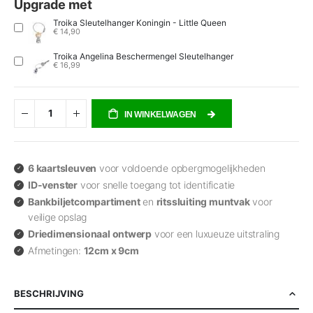
Upgrade met
Troika Sleutelhanger Koningin - Little Queen
€ 14,90
Troika Angelina Beschermengel Sleutelhanger
€ 16,99
IN WINKELWAGEN
6 kaartsleuven
voor voldoende opbergmogelijkheden
ID-venster
voor snelle toegang tot identificatie
Bankbiljetcompartiment
en
ritssluiting muntvak
voor
veilige opslag
Driedimensionaal ontwerp
voor een luxueuze uitstraling
Afmetingen:
12cm x 9cm
BESCHRIJVING