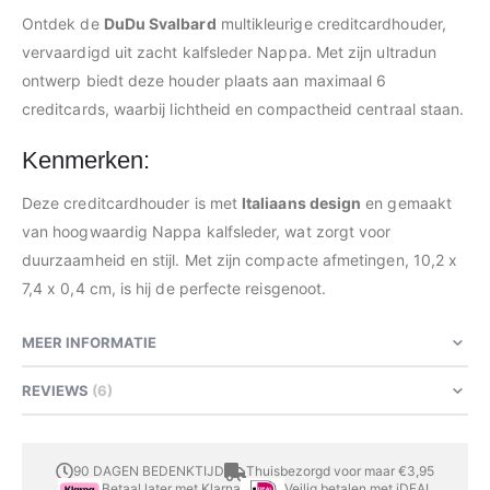
Ontdek de
DuDu Svalbard
multikleurige creditcardhouder,
vervaardigd uit zacht kalfsleder Nappa. Met zijn ultradun
ontwerp biedt deze houder plaats aan maximaal 6
creditcards, waarbij lichtheid en compactheid centraal staan.
Kenmerken:
Deze creditcardhouder is met
Italiaans design
en gemaakt
van hoogwaardig Nappa kalfsleder, wat zorgt voor
duurzaamheid en stijl. Met zijn compacte afmetingen, 10,2 x
7,4 x 0,4 cm, is hij de perfecte reisgenoot.
MEER INFORMATIE
REVIEWS
6
90 DAGEN BEDENKTIJD
Thuisbezorgd voor maar €3,95
Betaal later met Klarna
Veilig betalen met iDEAL