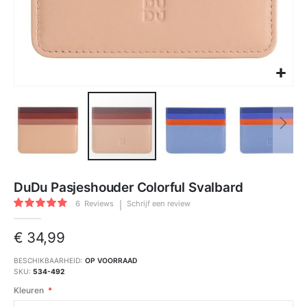
Ga
naar
DuDu Pasjeshouder Colorful Svalbard
het
begin
Waardering:
van
6
Reviews
Schrijf een review
90
100
de
% of
afbeeldingen-
gallerij
€ 34,99
BESCHIKBAARHEID:
OP VOORRAAD
SKU
534-492
Kleuren