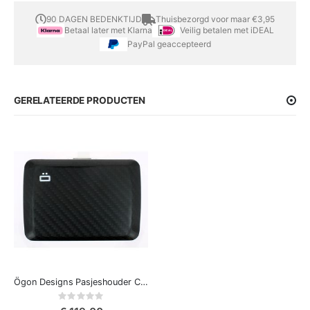
90 DAGEN BEDENKTIJD
Thuisbezorgd voor maar €3,95
Betaal later met Klarna
Veilig betalen met iDEAL
PayPal geaccepteerd
GERELATEERDE PRODUCTEN
Ögon Designs Pasjeshouder Carbon Fiber
Rating:
0%