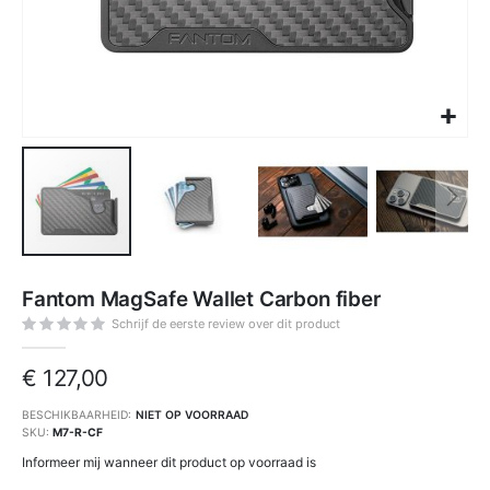
Ga
naar
Fantom MagSafe Wallet Carbon fiber
het
begin
van
Schrijf de eerste review over dit product
de
afbeeldingen-
gallerij
€ 127,00
BESCHIKBAARHEID:
NIET OP VOORRAAD
SKU
M7-R-CF
Informeer mij wanneer dit product op voorraad is