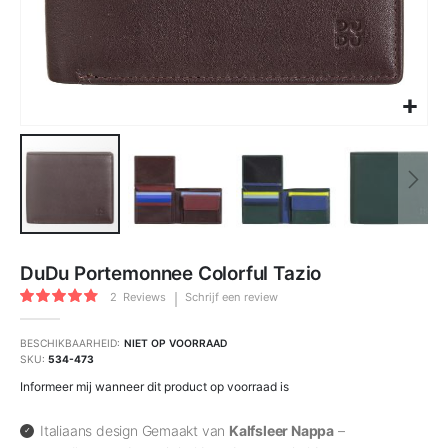
Ga
naar
DuDu Portemonnee Colorful Tazio
het
begin
Waardering:
van
2
Reviews
Schrijf een review
90
100
de
% of
afbeeldingen-
gallerij
BESCHIKBAARHEID:
NIET OP VOORRAAD
SKU
534-473
Informeer mij wanneer dit product op voorraad is
Italiaans design Gemaakt van
Kalfsleer Nappa
–