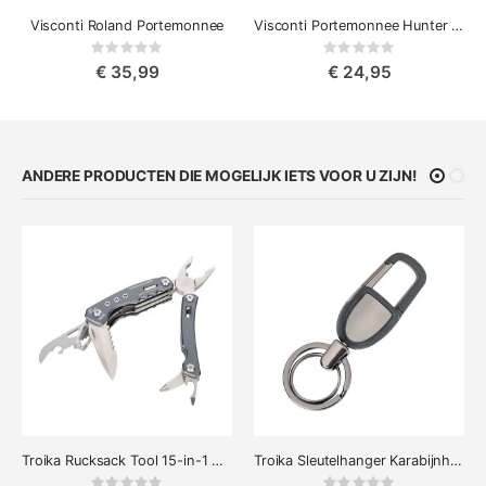
Visconti Roland Portemonnee
Visconti Portemonnee Hunter Shield
Rating:
Rating:
0%
0%
€ 35,99
€ 24,95
ANDERE PRODUCTEN DIE MOGELIJK IETS VOOR U ZIJN!
Troika Rucksack Tool 15-in-1 Multitool voor Elk Avontuur
Troika Sleutelhanger Karabijnhaak Carabineiro
Rating:
Rating: