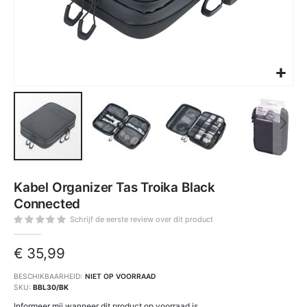
Ga
naar
Kabel Organizer Tas Troika Black
het
begin
Connected
van
de
afbeeldingen-
Schrijf de eerste review over dit product
gallerij
€ 35,99
BESCHIKBAARHEID:
NIET OP VOORRAAD
SKU
BBL30/BK
Informeer mij wanneer dit product op voorraad is