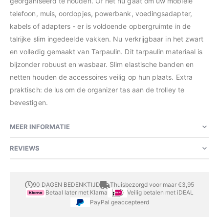
georganiseerd te houden. Of het nu gaat om uw mobiele
telefoon, muis, oordopjes, powerbank, voedingsadapter,
kabels of adapters - er is voldoende opbergruimte in de
talrijke slim ingedeelde vakken. Nu verkrijgbaar in het zwart
en volledig gemaakt van Tarpaulin. Dit tarpaulin materiaal is
bijzonder robuust en wasbaar. Slim elastische banden en
netten houden de accessoires veilig op hun plaats. Extra
praktisch: de lus om de organizer tas aan de trolley te
bevestigen.
MEER INFORMATIE
REVIEWS
90 DAGEN BEDENKTIJD
Thuisbezorgd voor maar €3,95
Betaal later met Klarna
Veilig betalen met iDEAL
PayPal geaccepteerd