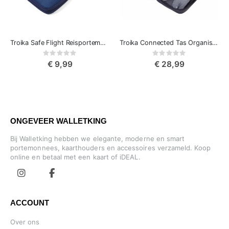
Troika Safe Flight Reisportemonnee & Reisdocumenten Mapje
Troika Connected Tas Organiser voor muis, oplader, kabels, adapters
Rating:
Rating:
0%
0%
€ 9,99
€ 28,99
ONGEVEER WALLETKING
Bij Walletking hebben we elegante, moderne en smart
portemonnees, kaarthouders en accessoires verzameld. Koop
online en betaal met een kaart of iDEAL.
ACCOUNT
Over ons