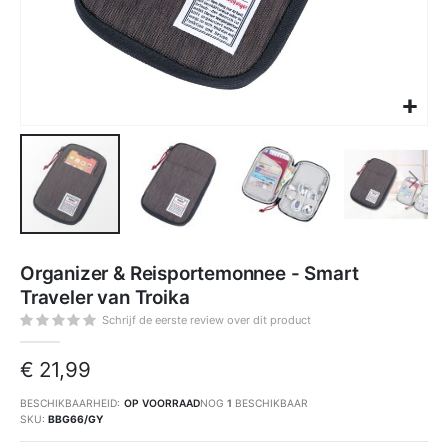
Ga
naar
Organizer & Reisportemonnee - Smart
het
begin
Traveler van Troika
van
de
afbeeldingen-
Schrijf de eerste review over dit product
gallerij
€ 21,99
BESCHIKBAARHEID:
OP VOORRAAD
NOG
1
BESCHIKBAAR
SKU
BBG66/GY