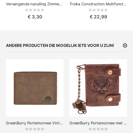
Vervangende navulling Zimmerman
Troika Construction Multifunctionele Pen
Rating:
Rating:
0%
0%
€ 3,30
€ 22,99
ANDERE PRODUCTEN DIE MOGELIJK IETS VOOR U ZIJN!
GreenBurry Portemonnee Vintage Classic
GreenBurry Portemonnee met Ketting Vintage Schedel
Rating:
Rating:
0%
0%