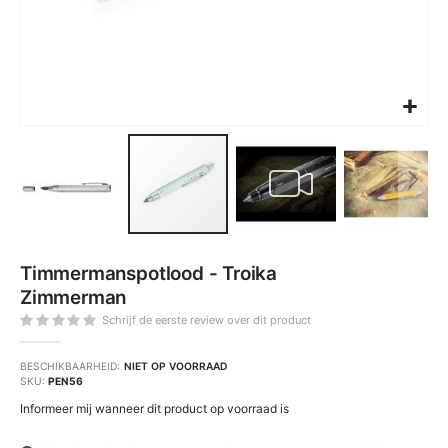
Ga
naar
Timmermanspotlood - Troika
het
begin
Zimmerman
van
de
afbeeldingen-
Schrijf de eerste review over dit product
gallerij
BESCHIKBAARHEID:
NIET OP VOORRAAD
SKU
PEN56
Informeer mij wanneer dit product op voorraad is