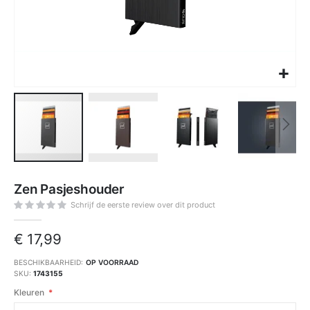
Ga
naar
Zen Pasjeshouder
het
begin
van
Schrijf de eerste review over dit product
de
afbeeldingen-
gallerij
€ 17,99
BESCHIKBAARHEID:
OP VOORRAAD
SKU
1743155
Kleuren